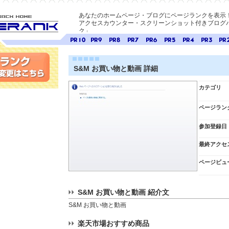
あなたのホームページ・ブログにページランクを表示
アクセスカウンター・スクリーンショット付きブログパ
ク」
E-ページ
ページ
ページ
ページ
ページ
ページ
ページ
ページ
ページ
ペー
ランク
ランク
ランク
ランク
ランク
ランク
ランク
ランク
ラン
10
9
8
7
6
5
4
3
2
S&M お買い物と動画 詳細
変更
カテゴリ
ページラン
参加登録日
最終アクセ
ページビュ
S&M お買い物と動画 紹介文
S&M お買い物と動画
楽天市場おすすめ商品