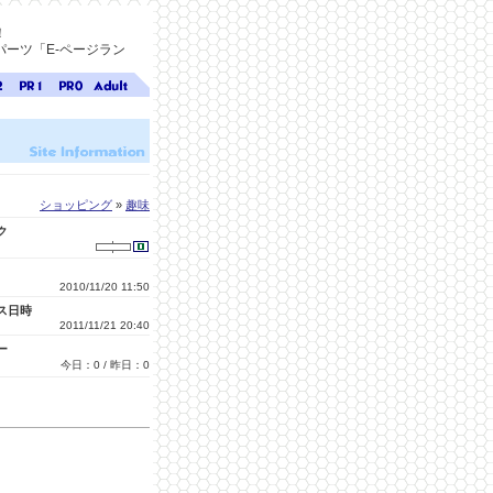
！
ーツ「E-ページラン
ジ
ページ
ページ
無料ア
ク
ランク
ランク
ダルト
1
0
サイト
検索
A-ペー
ジラン
ク
ショッピング
»
趣味
ク
2010/11/20 11:50
ス日時
2011/11/21 20:40
ー
今日：0 / 昨日：0