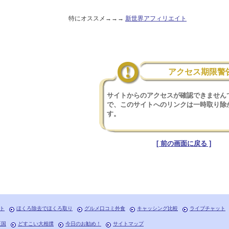
特にオススメ→→→
新世界アフィリエイト
アクセス期限警
サイトからのアクセスが確認できません
で、このサイトへのリンクは一時取り除
す。
[ 前の画面に戻る ]
ト
ほくろ除去でほくろ取り
グルメ口コミ外食
キャッシング比較
ライブチャット
王国
どすこい大相撲
今日のお勧め！
サイトマップ