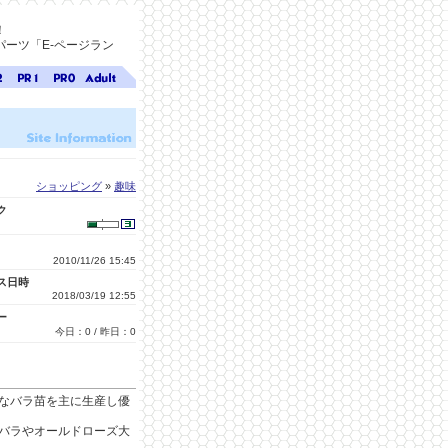
！
ーツ「E-ページラン
ジ
ページ
ページ
無料ア
ク
ランク
ランク
ダルト
1
0
サイト
検索
A-ペー
ジラン
ク
ショッピング
»
趣味
ク
2010/11/26 15:45
ス日時
2018/03/19 12:55
ー
今日：0 / 昨日：0
なバラ苗を主に生産し優
バラやオールドローズ大