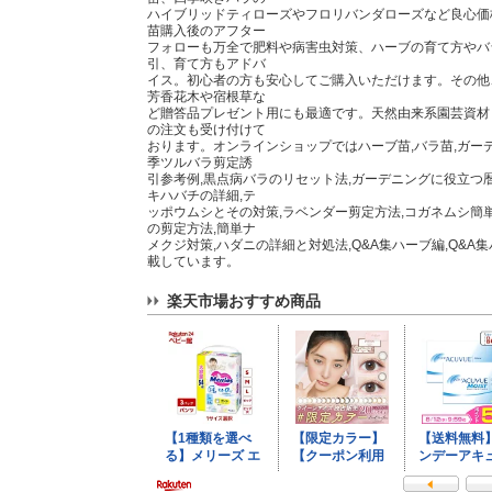
ハイブリッドティローズやフロリバンダローズなど良心価
苗購入後のアフター
フォローも万全で肥料や病害虫対策、ハーブの育て方やバ
引、育て方もアドバ
イス。初心者の方も安心してご購入いただけます。その他
芳香花木や宿根草な
ど贈答品プレゼント用にも最適です。天然由来系園芸資材
の注文も受け付けて
おります。オンラインショップではハーブ苗,バラ苗,ガー
季ツルバラ剪定誘
引参考例,黒点病バラのリセット法,ガーデニングに役立つ
キハバチの詳細,テ
ッポウムシとその対策,ラベンダー剪定方法,コガネムシ簡
の剪定方法,簡単ナ
メクジ対策,ハダニの詳細と対処法,Q&A集ハーブ編,Q&A集
載しています。
楽天市場おすすめ商品