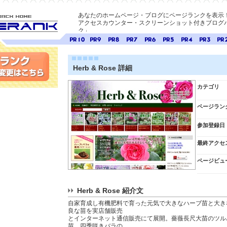
あなたのホームページ・ブログにページランクを表示
アクセスカウンター・スクリーンショット付きブログパ
ク」
E-ページ
ページ
ページ
ページ
ページ
ページ
ページ
ページ
ページ
ペー
ランク
ランク
ランク
ランク
ランク
ランク
ランク
ランク
ラン
10
9
8
7
6
5
4
3
2
Herb & Rose 詳細
変更
カテゴリ
ページラン
参加登録日
最終アクセ
ページビュ
Herb & Rose 紹介文
自家育成し有機肥料で育った元気で大きなハーブ苗と大き
良な苗を実店舗販売
とインターネット通信販売にて展開。薔薇長尺大苗のツル
苗、四季咲きバラの