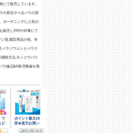
格にて販売しています。
ラの剪定やつるバラの誘
、ガーデニングに人気の
も販売しFAXや封書にて
デン苗,園芸用品の他、冬
暦,バラゾウムシとバラク
単捕殺方法,モッコウバラ
バラ編,Q&A集消毒編を掲