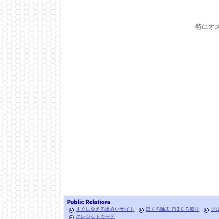
特にオ
すぐに会える出会いサイト
ほくろ除去でほくろ取り
グ
クレジットカード