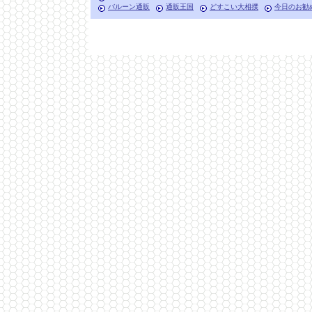
バルーン通販
通販王国
どすこい大相撲
今日のお勧