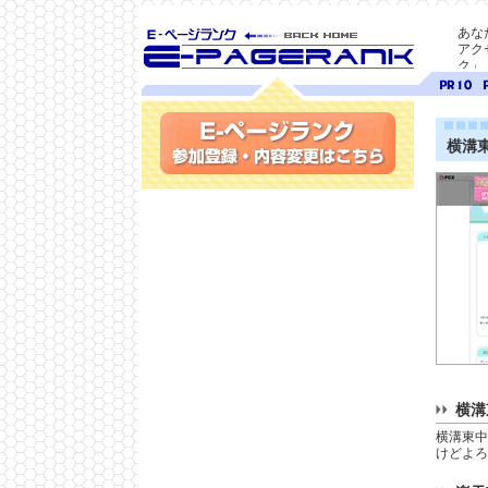
あな
アク
ク」
SEO対策に E-ページ
ページ
ペ
ランク
ランク
ラ
10
9
横溝
参加登録(無料)・内容変更
横溝
横溝東中
けどよろ