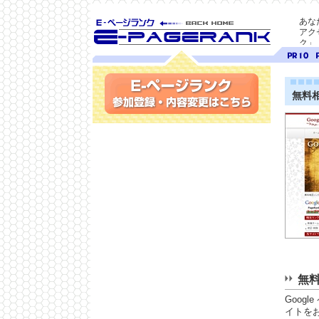
あな
アク
ク」
SEO対策に E-ページ
ページ
ペ
ランク
ランク
ラ
10
9
無料
参加登録(無料)・内容変更
無料
Goog
イトを