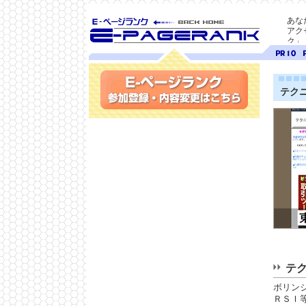
あな
アク
ク」
SEO対策に E-ページ
ページ
ペ
ランク
ランク
ラ
10
9
テク
参加登録(無料)・内容変更
テ
ボリン
ＲＳＩ