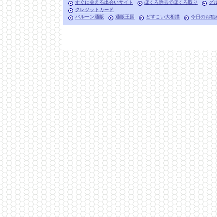
すぐに会える出会いサイト
ほくろ除去でほくろ取り
グ
クレジットカード
バルーン通販
通販王国
どすこい大相撲
今日のお勧