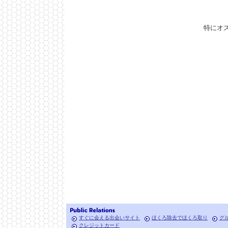
特にオ
すぐに会える出会いサイト
ほくろ除去でほくろ取り
グ
クレジットカード