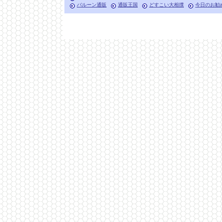
バルーン通販
通販王国
どすこい大相撲
今日のお勧