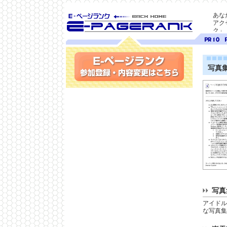
あな
アク
ク」
SEO対策に E-ページ
ページ
ペ
ランク
ランク
ラ
10
9
写真
参加登録(無料)・内容変更
写真
アイドル
な写真集