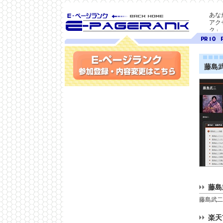
あな
アク
ク」
SEO対策に E-ページ
ページ
ペ
ランク
ランク
ラ
10
9
藤島武
参加登録(無料)・内容変更
藤島
藤島武二
楽天