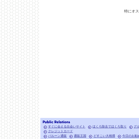
特にオ
すぐに会える出会いサイト
ほくろ除去でほくろ取り
グ
クレジットカード
バルーン通販
通販王国
どすこい大相撲
今日のお勧