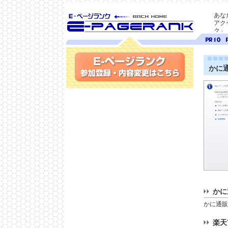
あな
アク
ク」
SEO対策に E-ページ
ページ
ペ
ランク
ランク
ラ
10
9
かに通
参加登録(無料)・内容変更
かに
かに通販
楽天