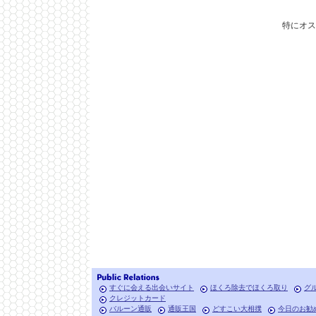
特にオ
すぐに会える出会いサイト
ほくろ除去でほくろ取り
グ
クレジットカード
バルーン通販
通販王国
どすこい大相撲
今日のお勧