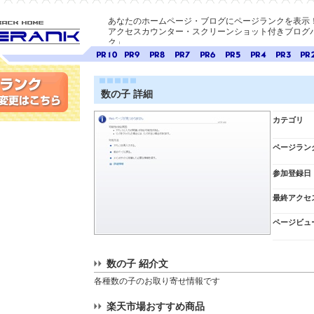
あなたのホームページ・ブログにページランクを表示
アクセスカウンター・スクリーンショット付きブログパ
ク」
E-ページ
ページ
ページ
ページ
ページ
ページ
ページ
ページ
ページ
ペー
ランク
ランク
ランク
ランク
ランク
ランク
ランク
ランク
ラン
10
9
8
7
6
5
4
3
2
数の子 詳細
変更
カテゴリ
ページラン
参加登録日
最終アクセ
ページビュ
数の子 紹介文
各種数の子のお取り寄せ情報です
楽天市場おすすめ商品