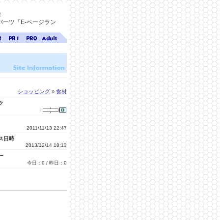
！
ーツ「E-ページラン
ジ
ページ
ページ
無料ア
ク
ランク
ランク
ダルト
1
0
サイト
検索
A-ペー
ジラン
ク
ショッピング
»
食材
ク
2011/11/13 22:47
ス日時
2013/12/14 18:13
ー
今日：0 / 昨日：0