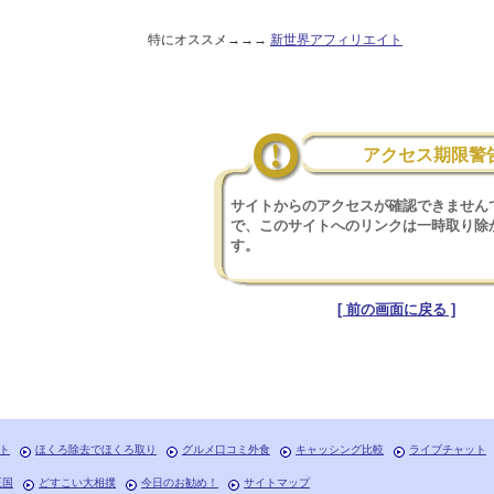
特にオススメ→→→
新世界アフィリエイト
アクセス期限警
サイトからのアクセスが確認できません
で、このサイトへのリンクは一時取り除
す。
[ 前の画面に戻る ]
ト
ほくろ除去でほくろ取り
グルメ口コミ外食
キャッシング比較
ライブチャット
王国
どすこい大相撲
今日のお勧め！
サイトマップ