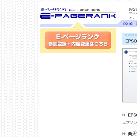
あな
アク
ク」
SEO対策に E-ページ
ページ
ペ
ランク
ランク
ラ
10
9
EPS
参加登録(無料)・内容変更
EP
エプソン
楽天