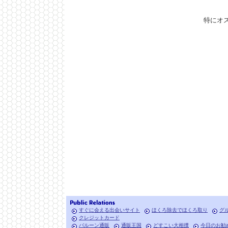
特にオ
すぐに会える出会いサイト
ほくろ除去でほくろ取り
グ
クレジットカード
バルーン通販
通販王国
どすこい大相撲
今日のお勧