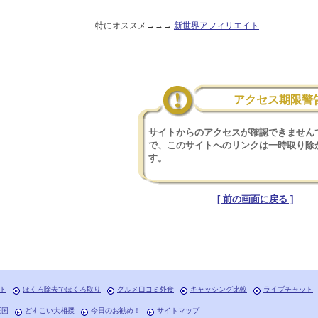
特にオススメ→→→
新世界アフィリエイト
アクセス期限警
サイトからのアクセスが確認できません
で、このサイトへのリンクは一時取り除
す。
[ 前の画面に戻る ]
ト
ほくろ除去でほくろ取り
グルメ口コミ外食
キャッシング比較
ライブチャット
王国
どすこい大相撲
今日のお勧め！
サイトマップ