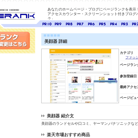
あなたのホームページ・ブログにページランクを表示
アクセスカウンター・スクリーンショット付きブログパ
ク」
E-ページ
ページ
ページ
ページ
ページ
ページ
ページ
ページ
ページ
ペー
ランク
ランク
ランク
ランク
ランク
ランク
ランク
ランク
ラン
10
9
8
7
6
5
4
3
2
美顔器 詳細
変更
カテゴリ
ファッ
ページラン
参加登録日
最終アクセ
ページビュ
美顔器 紹介文
美顔器のランドセルや口コミ、ヤーマン,パナソニックな
楽天市場おすすめ商品