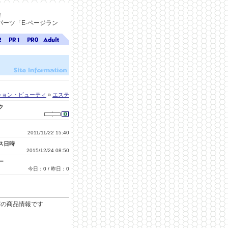
！
ーツ「E-ページラン
ジ
ページ
ページ
無料ア
ク
ランク
ランク
ダルト
1
0
サイト
検索
A-ペー
ジラン
ク
ション・ビューティ
»
エステ
ク
2011/11/22 15:40
ス日時
2015/12/24 08:50
ー
今日：0 / 昨日：0
どの商品情報です