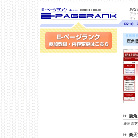
あな
アク
ク」
SEO対策に E-ページ
ページ
ペ
ランク
ランク
ラ
10
9
鹿角
参加登録(無料)・内容変更
鹿角
鹿角霊芝
楽天