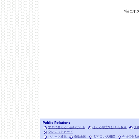
特にオ
すぐに会える出会いサイト
ほくろ除去でほくろ取り
グ
クレジットカード
バルーン通販
通販王国
どすこい大相撲
今日のお勧