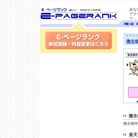
あな
アク
ク」
SEO対策に E-ページ
ページ
ペ
ランク
ランク
ラ
10
9
微生
参加登録(無料)・内容変更
微生
微生物学や
楽天