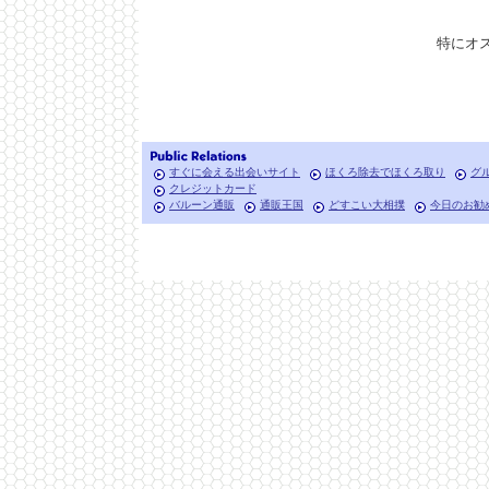
特にオ
すぐに会える出会いサイト
ほくろ除去でほくろ取り
グ
クレジットカード
バルーン通販
通販王国
どすこい大相撲
今日のお勧