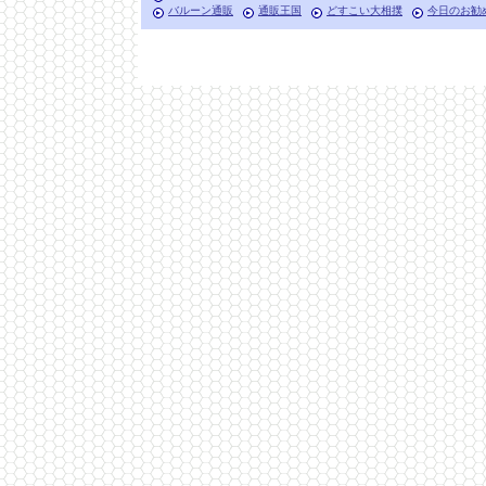
バルーン通販
通販王国
どすこい大相撲
今日のお勧