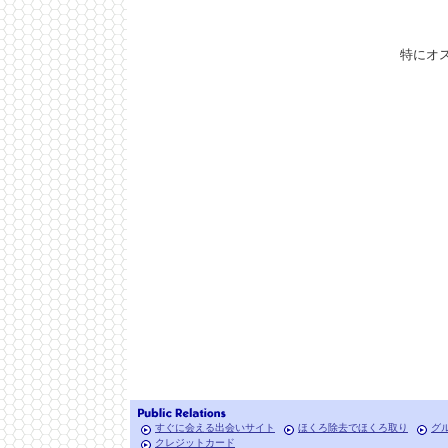
特にオ
すぐに会える出会いサイト
ほくろ除去でほくろ取り
グ
クレジットカード