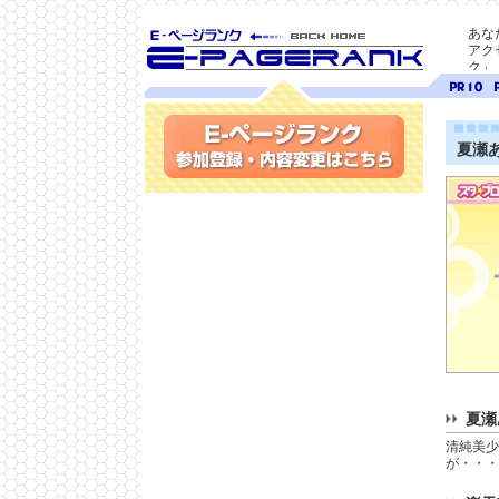
あな
アク
ク」
SEO対策に E-ページ
ページ
ペ
ランク
ランク
ラ
10
9
夏瀬
参加登録(無料)・内容変更
夏瀬
清純美少
が・・・