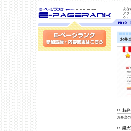
あな
アク
ク」
SEO対策に E-ページ
ページ
ペ
ランク
ランク
ラ
10
9
お弁
参加登録(無料)・内容変更
お弁
お弁当の
楽天