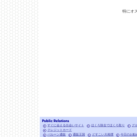
特にオ
すぐに会える出会いサイト
ほくろ除去でほくろ取り
グ
クレジットカード
バルーン通販
通販王国
どすこい大相撲
今日のお勧