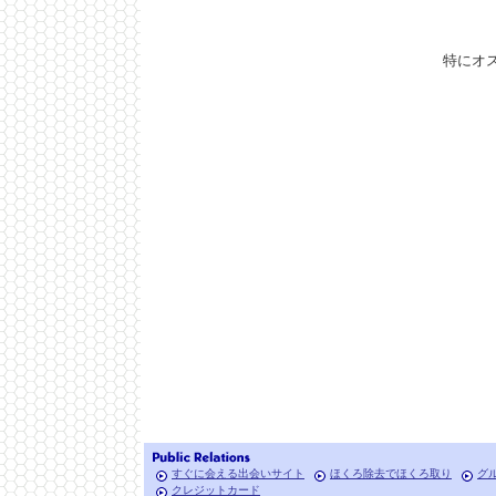
特にオ
すぐに会える出会いサイト
ほくろ除去でほくろ取り
グ
クレジットカード