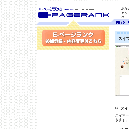
あな
アク
ク」
SEO対策に E-ページ
ページ
ペ
ランク
ランク
ラ
10
9
スイ
参加登録(無料)・内容変更
スイ
スイマー
きます。