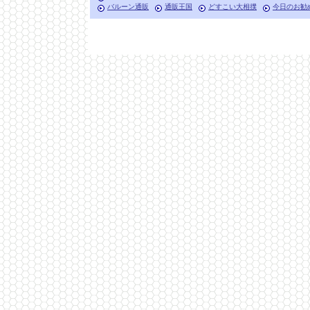
バルーン通販
通販王国
どすこい大相撲
今日のお勧