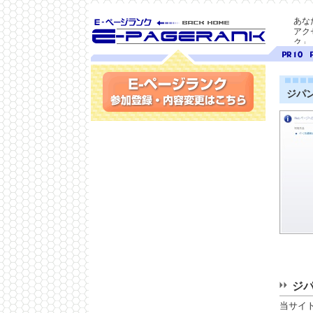
あな
アク
ク」
SEO対策に E-ページ
ページ
ペ
ランク
ランク
ラ
10
9
ジパ
参加登録(無料)・内容変更
ジ
当サイ