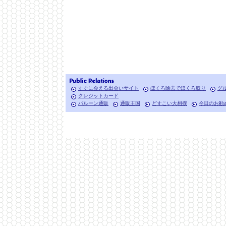
すぐに会える出会いサイト
ほくろ除去でほくろ取り
グ
クレジットカード
バルーン通販
通販王国
どすこい大相撲
今日のお勧