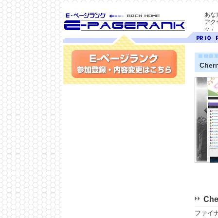
あな
アク
ク」
SEO対策に E-ページ
ページ
ペ
ランク
ランク
ラ
10
9
Cher
参加登録(無料)・内容変更
Che
ファイ