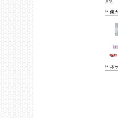
日記。
楽
ネ