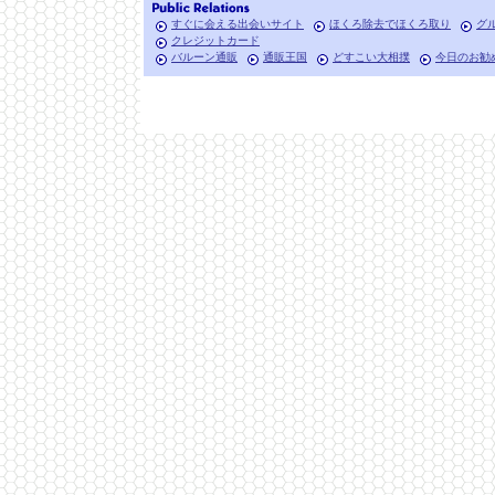
すぐに会える出会いサイト
ほくろ除去でほくろ取り
グ
クレジットカード
バルーン通販
通販王国
どすこい大相撲
今日のお勧