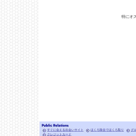
特にオ
すぐに会える出会いサイト
ほくろ除去でほくろ取り
グ
クレジットカード