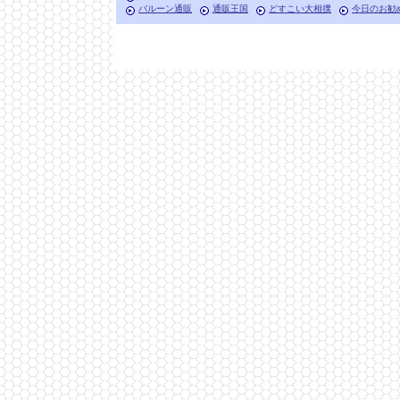
バルーン通販
通販王国
どすこい大相撲
今日のお勧