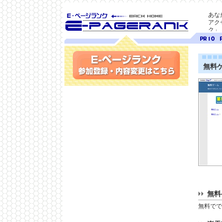
あな
アク
ク」
SEO対策に E-ページ
ページ
ペ
ランク
ランク
ラ
10
9
無料
参加登録(無料)・内容変更
無料
無料でで