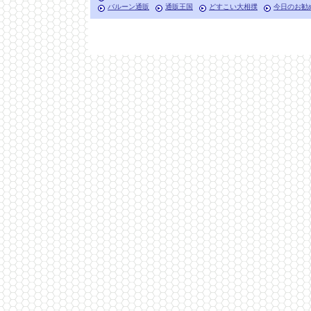
バルーン通販
通販王国
どすこい大相撲
今日のお勧