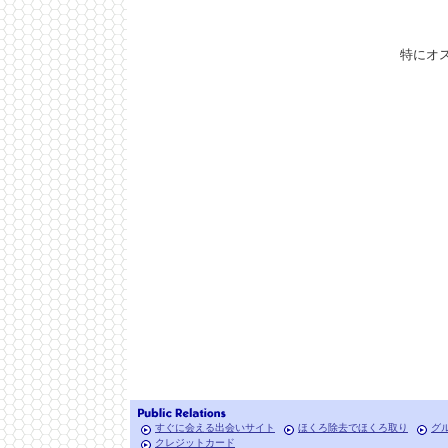
特にオ
すぐに会える出会いサイト
ほくろ除去でほくろ取り
グ
クレジットカード