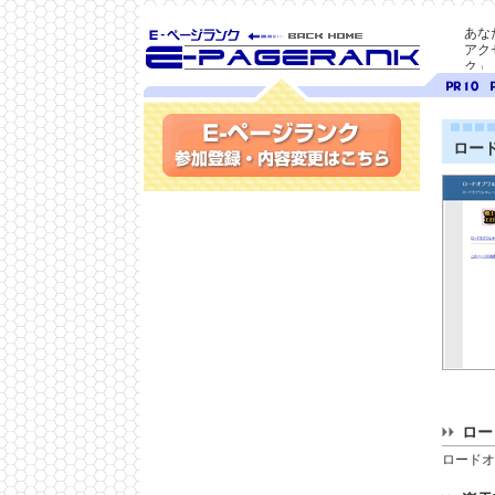
あな
アク
ク」
SEO対策に E-ページ
ページ
ペ
ランク
ランク
ラ
10
9
ロー
参加登録(無料)・内容変更
ロー
ロードオ