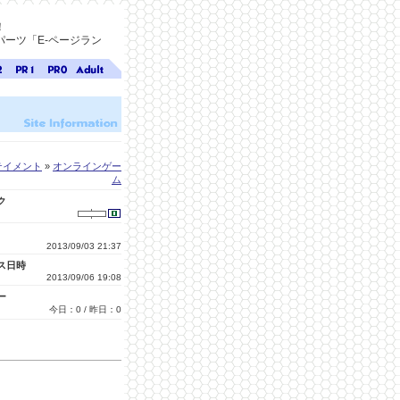
！
ーツ「E-ページラン
ジ
ページ
ページ
無料ア
ク
ランク
ランク
ダルト
1
0
サイト
検索
A-ペー
ジラン
ク
テイメント
»
オンラインゲー
ム
ク
2013/09/03 21:37
ス日時
2013/09/06 19:08
ー
今日：0 / 昨日：0