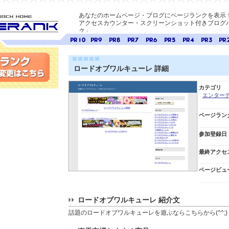
あなたのホームページ・ブログにページランクを表示
アクセスカウンター・スクリーンショット付きブログパ
ク」
E-ページ
ページ
ページ
ページ
ページ
ページ
ページ
ページ
ページ
ペー
ランク
ランク
ランク
ランク
ランク
ランク
ランク
ランク
ラン
10
9
8
7
6
5
4
3
2
ロードオブワルキューレ 詳細
変更
カテゴリ
エンター
ページラン
参加登録日
最終アクセ
ページビュ
ロードオブワルキューレ 紹介文
話題のロードオブワルキューレを遊ぶならこちらから(^^;)