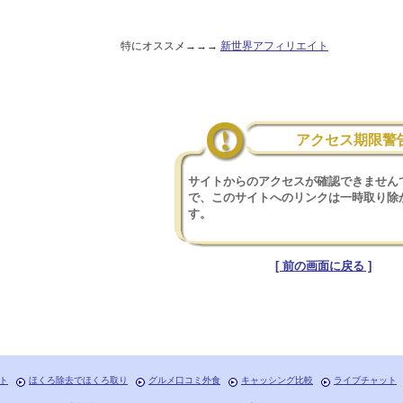
特にオススメ→→→
新世界アフィリエイト
アクセス期限警
サイトからのアクセスが確認できません
で、このサイトへのリンクは一時取り除
す。
[ 前の画面に戻る ]
ト
ほくろ除去でほくろ取り
グルメ口コミ外食
キャッシング比較
ライブチャット