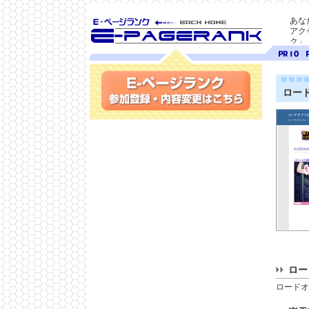
あな
アク
ク」
SEO対策に E-ページ
ページ
ペ
ランク
ランク
ラ
10
9
ロー
参加登録(無料)・内容変更
ロー
ロードオ