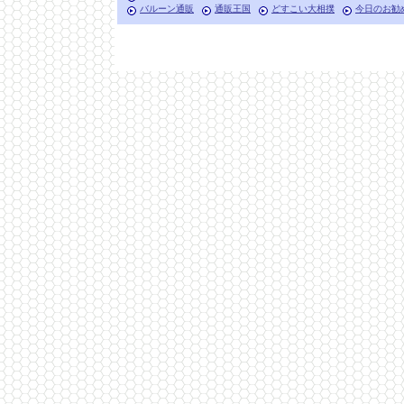
バルーン通販
通販王国
どすこい大相撲
今日のお勧