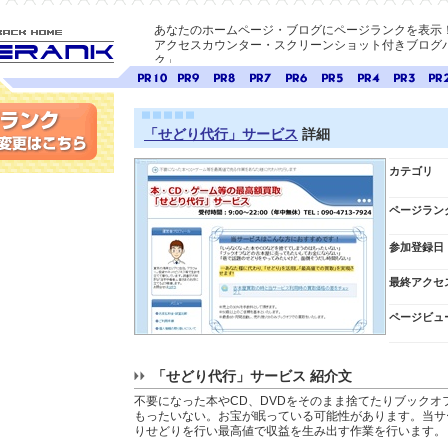
あなたのホームページ・ブログにページランクを表示
アクセスカウンター・スクリーンショット付きブログパ
ク」
E-ページ
ページ
ページ
ページ
ページ
ページ
ページ
ページ
ページ
ペー
ランク
ランク
ランク
ランク
ランク
ランク
ランク
ランク
ラン
10
9
8
7
6
5
4
3
2
「せどり代行」サービス
詳細
変更
カテゴリ
ページラン
参加登録日
最終アクセ
ページビュ
「せどり代行」サービス 紹介文
不要になった本やCD、DVDをそのまま捨てたりブックオ
もったいない。お宝が眠っている可能性があります。当サ
りせどりを行い最高値で収益を生み出す作業を行います。