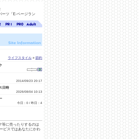
！
ーツ「E-ページラン
ジ
ページ
ページ
無料ア
ク
ランク
ランク
ダルト
1
0
サイト
検索
A-ペー
ジラン
ク
ライフスタイル
»
節約
ク
2014/09/23 20:17
ス日時
2026/08/04 10:13
ー
今日：0 / 昨日：4
フ等に売ったりするのは
ービスではあなたにかわ