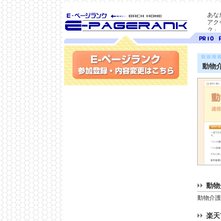
あな
アク
ク」
SEO対策に E-ページ
ページ
ペ
ランク
ランク
ラ
10
9
動物
参加登録(無料)・内容変更
動物
動物介護
楽天