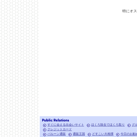
特にオ
すぐに会える出会いサイト
ほくろ除去でほくろ取り
グ
クレジットカード
バルーン通販
通販王国
どすこい大相撲
今日のお勧