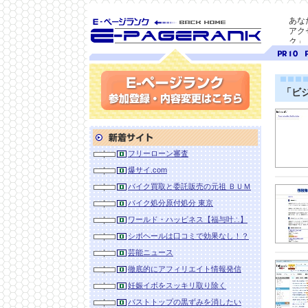
あな
アク
ク」
SEO対策に E-ページ
ページ
ペ
ランク
ランク
ラ
10
9
「ビ
参加登録(無料)・内容変更
新着サイト
フリーローン審査
爆サイ.com
バイク買取と委託販売の元祖 ＢＵＭ
バイク処分原付処分 東京
ワールド・ハッピネス【福与叶∴】
シボヘールは口コミで効果なし！？
芸能ニュース
徹底的にアフィリエイト情報発信
妊娠イボをスッキリ取り除く
バストトップの黒ずみを消したい