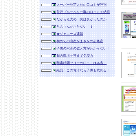
スーパー発芽大豆の口コミが評判
贅沢ブルーベリー酢の口コミで納得
だから老犬の口臭は臭かったのか
ちんちんがたたない！？
★ジャニーズ速報
初めての出産がまさかの超難産
子供の水泳の教え方が分からない！
腸内環境を整えて免疫力
酵素時間ゼリーの口コミは本当！
絶品！この青汁なら子供も飲める！