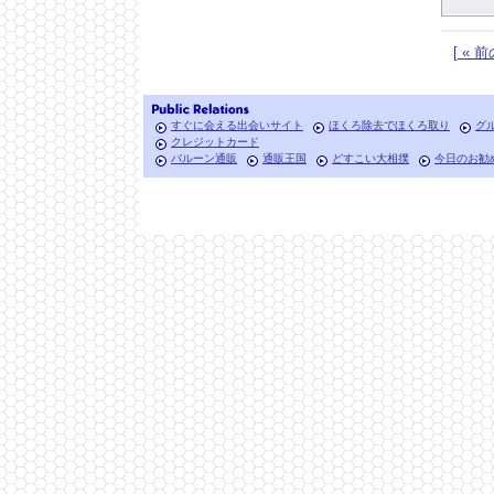
[ « 前
すぐに会える出会いサイト
ほくろ除去でほくろ取り
グ
クレジットカード
バルーン通販
通販王国
どすこい大相撲
今日のお勧