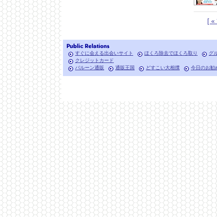
[ 
すぐに会える出会いサイト
ほくろ除去でほくろ取り
グ
クレジットカード
バルーン通販
通販王国
どすこい大相撲
今日のお勧