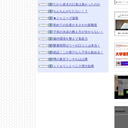
だから老犬の口臭は臭かったのか
ちんちんがたたない！？
★ジャニーズ速報
初めての出産がまさかの超難産
子供の水泳の教え方が分からない！
腸内環境を整えて免疫力
酵素時間ゼリーの口コミは本当！
絶品！この青汁なら子供も飲める！
噂の東京ランチわはは隊
シトルリンとペニス増大効果