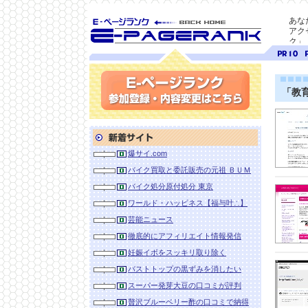
あな
アク
ク」
SEO対策に E-ページ
ページ
ペ
ランク
ランク
ラ
10
9
「教
参加登録(無料)・内容変更
新着サイト
爆サイ.com
バイク買取と委託販売の元祖 ＢＵＭ
バイク処分原付処分 東京
ワールド・ハッピネス【福与叶∴】
芸能ニュース
徹底的にアフィリエイト情報発信
妊娠イボをスッキリ取り除く
バストトップの黒ずみを消したい
スーパー発芽大豆の口コミが評判
贅沢ブルーベリー酢の口コミで納得