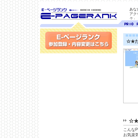
あな
アク
ク」
SEO対策に E-ページ
ページ
ペ
ランク
ランク
ラ
10
9
☆★
参加登録(無料)・内容変更
☆
こんな
お気楽