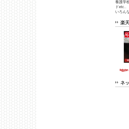
養護学
ドetc..
いろん
楽
ネ