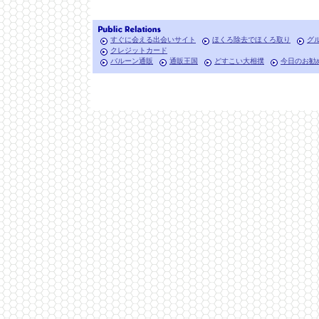
すぐに会える出会いサイト
ほくろ除去でほくろ取り
グ
クレジットカード
バルーン通販
通販王国
どすこい大相撲
今日のお勧