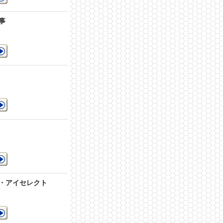
細
事
ペ
を
を
・アイセレクト