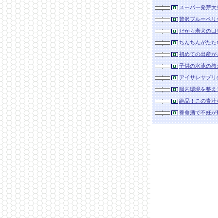
スーパー発芽大
贅沢ブルーベリ
だから老犬の口
ちんちんがたた
初めての出産が
子供の水泳の教
アイサレサプリ
腸内環境を整え
絶品！この青汁
養命酒で不妊が