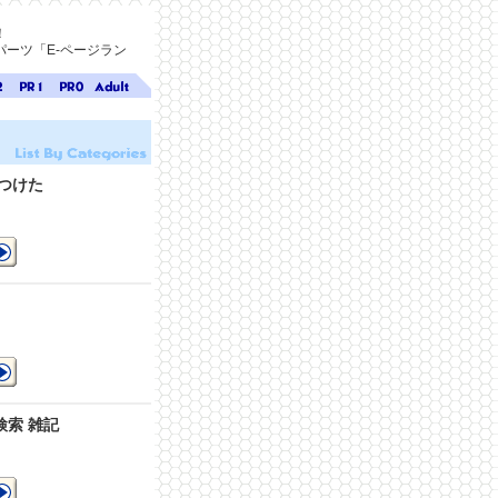
！
ーツ「E-ページラン
ジ
ページ
ページ
無料ア
ク
ランク
ランク
ダルト
1
0
サイト
検索
A-ペー
つけた
ジラン
ク
情
を
検索 雑記