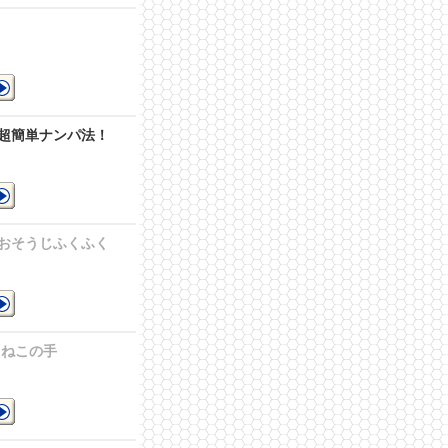
ト
を
超簡単ナンパ法！
おそうじふくふく
ふ
 ねこの手
詳細