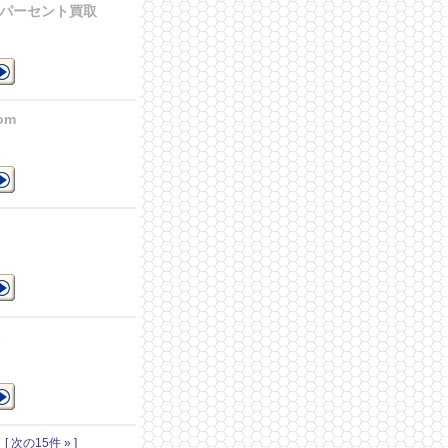
9パーセント買取
買取
om
ペ
ー
に
ペー
｜
[ 次の15件 » ]