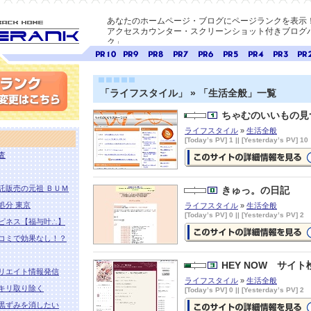
あなたのホームページ・ブログにページランクを表示
アクセスカウンター・スクリーンショット付きブログパ
ク」
E-ページ
ページ
ページ
ページ
ページ
ページ
ページ
ページ
ページ
ペー
ランク
ランク
ランク
ランク
ランク
ランク
ランク
ランク
ラン
10
9
8
7
6
5
4
3
2
「ライフスタイル」 » 「生活全般」一覧
ちゃむのいいもの見
変更
ライフスタイル
»
生活全般
[Today’s PV] 1 || [Yesterday’s PV] 10
査
ちゃむのいいもの見つけたの詳細
報ページを見る
託販売の元祖 ＢＵＭ
きゅっ。の日記
処分 東京
ライフスタイル
»
生活全般
[Today’s PV] 0 || [Yesterday’s PV] 2
ピネス【福与叶∴】
コミで効果なし！？
きゅっ。の日記の詳細情報ページ
見る
HEY NOW サイト
リエイト情報発信
ライフスタイル
»
生活全般
キリ取り除く
[Today’s PV] 0 || [Yesterday’s PV] 2
黒ずみを消したい