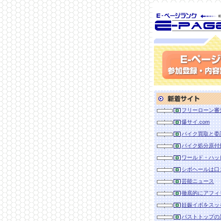
SEO対策に 
ランク
参加登録(無料)・内容
新着サイト
フリーローン審
爆サイ.com
バイク買取と委
バイク処分原付
ワールド・ハッ
シボヘールは口
芸能ニュース
徹底的にアフィ
妊娠イボをスッ
バストトップの