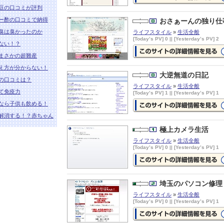
豆の口コミが評判
HEY NOW サイト検索 雑記の詳
情報ページを見る
ー酢の口コミで納得
おさぁーんの独り仕
臭は臭かったのか
ライフスタイル
»
生活全般
[Today’s PV] 0 || [Yesterday’s PV] 2
ない！？
まさかの超難産
おさぁーんの独り仕事の詳細情報
え方が分からない！
ージを見る
大逆無道の日記
の口コミは？
ライフスタイル
»
生活全般
て免疫力
[Today’s PV] 1 || [Yesterday’s PV] 1
なら子供も飲める！
解消する！？赤ちゃん
大逆無道の日記の詳細情報ページ
見る
極上カメラ生活
ライフスタイル
»
生活全般
[Today’s PV] 0 || [Yesterday’s PV] 1
極上カメラ生活の詳細情報ページ
見る
埼玉のパソコン修理
ライフスタイル
»
生活全般
[Today’s PV] 0 || [Yesterday’s PV] 1