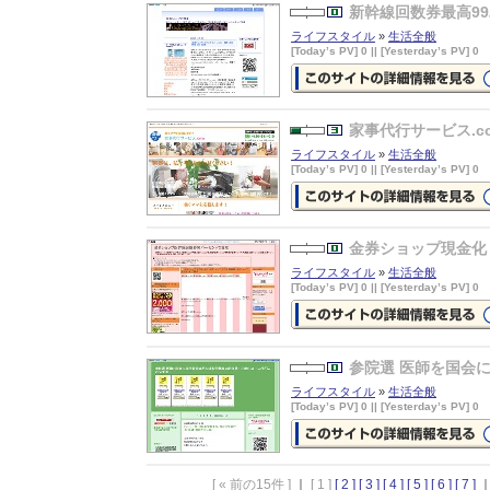
情報ページを見る
新幹線回数券最高9
ライフスタイル
»
生活全般
[Today’s PV] 0 || [Yesterday’s PV] 0
新幹線回数券最高99パーセント
の詳細情報ページを見る
家事代行サービス.c
ライフスタイル
»
生活全般
[Today’s PV] 0 || [Yesterday’s PV] 0
家事代行サービス.com
の詳細情報
ージを見る
金券ショップ現金化
ライフスタイル
»
生活全般
[Today’s PV] 0 || [Yesterday’s PV] 0
金券ショップ現金化
の詳細情報ペ
ジを見る
参院選 医師を国会
ライフスタイル
»
生活全般
[Today’s PV] 0 || [Yesterday’s PV] 0
参院選 医師を国会に
の詳細情報
ジを見る
[ « 前の15件 ]
｜
[ 1 ]
[ 2 ]
[ 3 ]
[ 4 ]
[ 5 ]
[ 6 ]
[ 7 ]