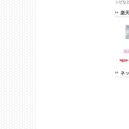
シピな
楽
ネ