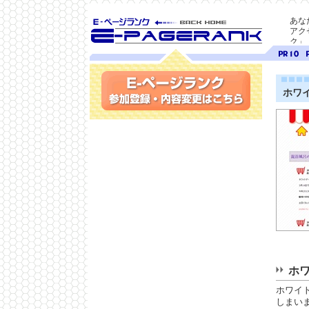
あな
アク
ク」
SEO対策に E-ページ
ページ
ペ
ランク
ランク
ラ
10
9
ホワ
参加登録(無料)・内容変更
ホワ
ホワイ
しまい