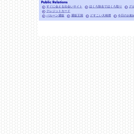
すぐに会える出会いサイト
ほくろ除去でほくろ取り
グ
クレジットカード
バルーン通販
通販王国
どすこい大相撲
今日のお勧