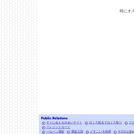
特にオ
すぐに会える出会いサイト
ほくろ除去でほくろ取り
グ
クレジットカード
バルーン通販
通販王国
どすこい大相撲
今日のお勧