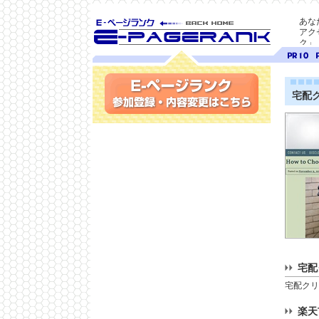
あな
アク
ク」
SEO対策に E-ページ
ページ
ペ
ランク
ランク
ラ
10
9
宅配
参加登録(無料)・内容変更
宅配
宅配クリ
楽天