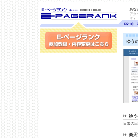
あな
アク
ク」
SEO対策に E-ページ
ページ
ペ
ランク
ランク
ラ
10
9
ゆう
参加登録(無料)・内容変更
ゆう
日常の出
楽天