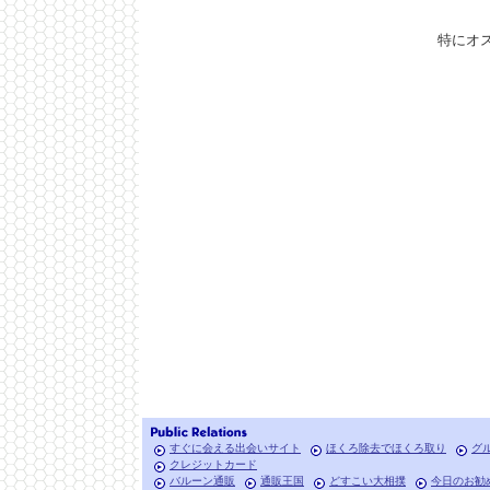
特にオ
すぐに会える出会いサイト
ほくろ除去でほくろ取り
グ
クレジットカード
バルーン通販
通販王国
どすこい大相撲
今日のお勧