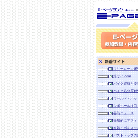
SEO対策に 
ランク
参加登録(無料)・内容
新着サイト
フリーローン審
爆サイ.com
バイク買取と委
バイク処分原付
ワールド・ハッ
シボヘールは口
芸能ニュース
徹底的にアフィ
妊娠イボをスッ
バストトップの