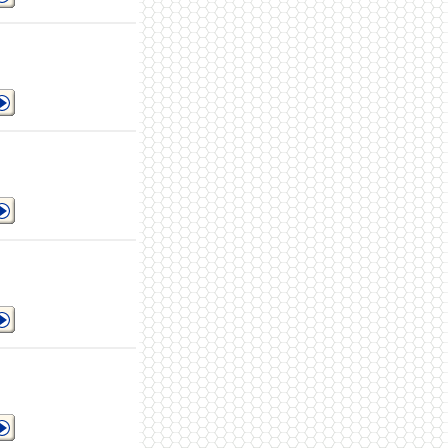
ジ
る
る