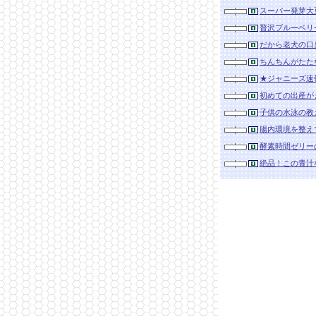
スーパー発芽大
贅沢ブルーベリ
だから老犬の口
ちんちんがたた
★ジャニーズ速
初めての出産が
子供の水泳の教
腸内環境を整え
酵素時間ゼリー
絶品！この青汁