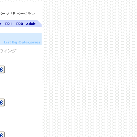
！
ーツ「E-ページラン
ジ
ページ
ページ
無料ア
ク
ランク
ランク
ダルト
1
0
サイト
検索
A-ペー
ウィング
ジラン
ク
細
ー