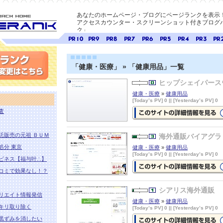
あなたのホームページ・ブログにページランクを表示
アクセスカウンター・スクリーンショット付きブログパ
ク」
E-ページ
ページ
ページ
ページ
ページ
ページ
ページ
ページ
ページ
ペー
ランク
ランク
ランク
ランク
ランク
ランク
ランク
ランク
ラン
10
9
8
7
6
5
4
3
2
「健康・医療」 » 「健康用品」一覧
ヒップシェイパース
変更
健康・医療
»
健康用品
[Today’s PV] 0 || [Yesterday’s PV] 0
査
ヒップシェイパースウィング
の詳
情報ページを見る
託販売の元祖 ＢＵＭ
海外通販バイアグラ
処分 東京
健康・医療
»
健康用品
[Today’s PV] 0 || [Yesterday’s PV] 0
ピネス【福与叶∴】
コミで効果なし！？
海外通販バイアグラ
の詳細情報ペ
ジを見る
シアリス海外通販
リエイト情報発信
健康・医療
»
健康用品
キリ取り除く
[Today’s PV] 0 || [Yesterday’s PV] 0
黒ずみを消したい