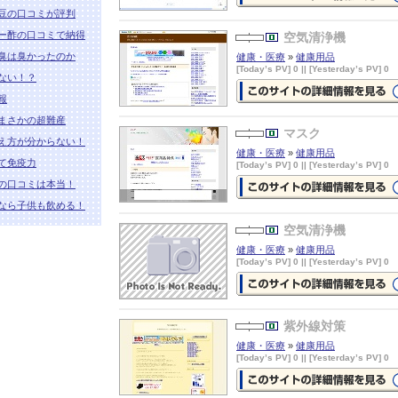
豆の口コミが評判
シアリス海外通販
の詳細情報ペー
を見る
ー酢の口コミで納得
空気清浄機
臭は臭かったのか
健康・医療
»
健康用品
[Today’s PV] 0 || [Yesterday’s PV] 0
ない！？
報
空気清浄機
の詳細情報ページを見
まさかの超難産
マスク
え方が分からない！
健康・医療
»
健康用品
て免疫力
[Today’s PV] 0 || [Yesterday’s PV] 0
の口コミは本当！
なら子供も飲める！
マスク
の詳細情報ページを見る
空気清浄機
健康・医療
»
健康用品
[Today’s PV] 0 || [Yesterday’s PV] 0
空気清浄機
の詳細情報ページを見
紫外線対策
健康・医療
»
健康用品
[Today’s PV] 0 || [Yesterday’s PV] 0