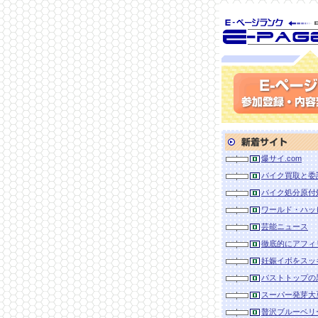
SEO対策に 
ランク
参加登録(無料)・内容
新着サイト
爆サイ.com
バイク買取と委
バイク処分原付
ワールド・ハッ
芸能ニュース
徹底的にアフィ
妊娠イボをスッ
バストトップの
スーパー発芽大
贅沢ブルーベリ