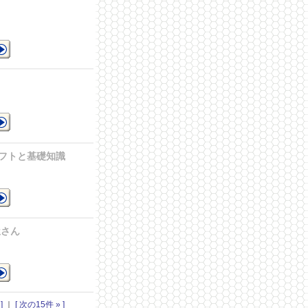
ー
フトと基礎知識
識
屋さん
情報
]
｜
[ 次の15件 » ]