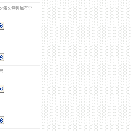
比較
ク集を無料配布中
布
見
局
ペ
ジ