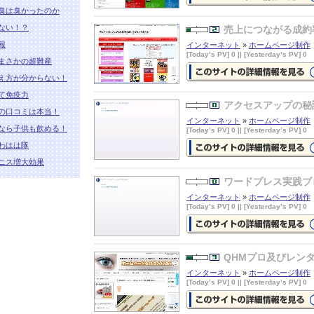
臭は臭かったのか
ホームページ制作 福岡|アドニス
詳細情報ページを見る
ない！？
売上につながる成約
報
インターネット
»
ホームページ制作
[Today’s PV] 0 || [Yesterday’s PV] 0
まさかの超難産
え方が分からない！
売上につながる成約率の高いアク
て免疫力
ス
の詳細情報ページを見る
アクセスアップの秘
の口コミは本当！
インターネット
»
ホームページ制作
なら子供も飲める！
[Today’s PV] 0 || [Yesterday’s PV] 0
わはは隊
ニス増大効果
アクセスアップの秘訣
の詳細情報
ージを見る
ワードプレス実践ブ
インターネット
»
ホームページ制作
[Today’s PV] 0 || [Yesterday’s PV] 0
ワードプレス実践ブログ
の詳細情
ページを見る
QHMプロ及びレン
インターネット
»
ホームページ制作
[Today’s PV] 0 || [Yesterday’s PV] 0