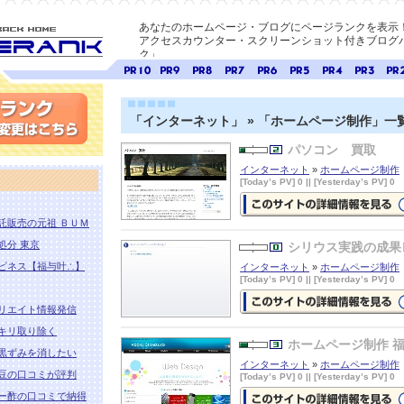
あなたのホームページ・ブログにページランクを表示
アクセスカウンター・スクリーンショット付きブログパ
ク」
E-ページ
ページ
ページ
ページ
ページ
ページ
ページ
ページ
ページ
ペー
ランク
ランク
ランク
ランク
ランク
ランク
ランク
ランク
ラン
10
9
8
7
6
5
4
3
2
「インターネット」 » 「ホームページ制作」一
パソコン 買取
変更
インターネット
»
ホームページ制作
[Today’s PV] 0 || [Yesterday’s PV] 0
託販売の元祖 ＢＵＭ
パソコン 買取
の詳細情報ページ
見る
処分 東京
シリウス実践の成果
ピネス【福与叶∴】
インターネット
»
ホームページ制作
[Today’s PV] 0 || [Yesterday’s PV] 0
リエイト情報発信
シリウス実践の成果レビューと特
キリ取り除く
の詳細情報ページを見る
ホームページ制作 福
黒ずみを消したい
インターネット
»
ホームページ制作
豆の口コミが評判
[Today’s PV] 0 || [Yesterday’s PV] 0
ー酢の口コミで納得