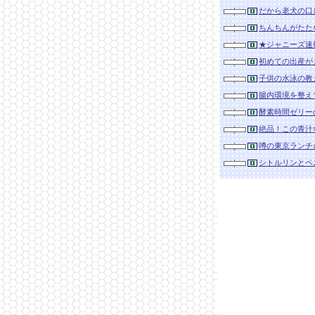
だから老犬の口
ちんちんがたた
★ジャニーズ速
初めての出産が
子供の水泳の教
腸内環境を整え
酵素時間ゼリー
絶品！この青汁
噂の東京ランチ
シトルリンとペ