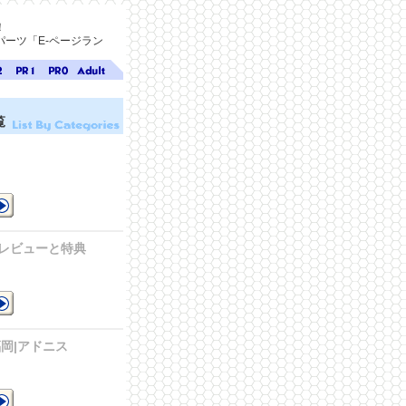
！
ーツ「E-ページラン
ジ
ページ
ページ
無料ア
ク
ランク
ランク
ダルト
1
0
サイト
覧
検索
A-ペー
ジラン
ク
を
レビューと特典
典
岡|アドニス