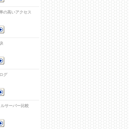
の
率の高いアクセス
セ
訣
ペ
ログ
報
タルサーバー比較